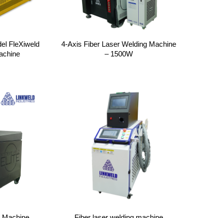
del FleXiweld
4-Axis Fiber Laser Welding Machine
achine
– 1500W
g Machine
Fiber laser welding machine