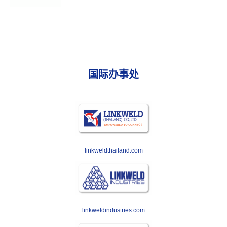
国际办事处
linkweldthailand.com
linkweldindustries.com